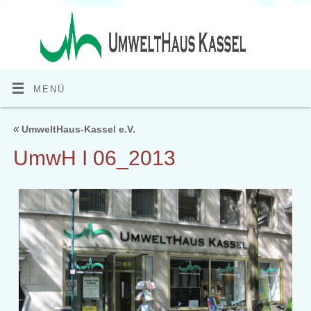
MENÜ
«
UmweltHaus-Kassel e.V.
UmwH I 06_2013