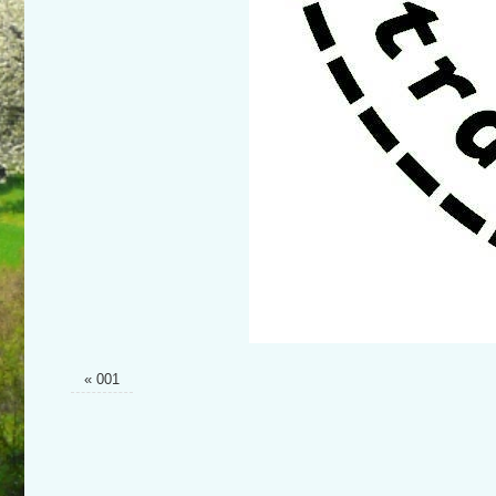
«
001