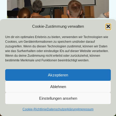
Cookie-Zustimmung verwalten
«
20180914_190320
DSC_5694
»
Um dir ein optimales Erlebnis zu bieten, verwenden wir Technologien wie
Cookies, um Geräteinformationen zu speichern und/oder darauf
zuzugreifen. Wenn du diesen Technologien zustimmst, können wir Daten
wie das Surfverhalten oder eindeutige IDs auf dieser Website verarbeiten.
Wenn du deine Zustimmung nicht erteilst oder zurückziehst, können
bestimmte Merkmale und Funktionen beeinträchtigt werden.
Akzeptieren
UmweltHaus Kassel e.V.
| Präsentiert von
Mantra
&
WordPress.
Ablehnen
Einstellungen ansehen
Cookie-Richtlinie
Datenschutzerklärung
Impressum