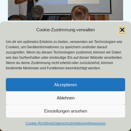
Cookie-Zustimmung verwalten
«
DSC_5694
»
Um dir ein optimales Erlebnis zu bieten, verwenden wir Technologien wie
Cookies, um Geräteinformationen zu speichern und/oder darauf
zuzugreifen. Wenn du diesen Technologien zustimmst, können wir Daten
wie das Surfverhalten oder eindeutige IDs auf dieser Website verarbeiten.
Wenn du deine Zustimmung nicht erteilst oder zurückziehst, können
bestimmte Merkmale und Funktionen beeinträchtigt werden.
Akzeptieren
UmweltHaus Kassel e.V.
| Präsentiert von
Mantra
&
WordPress.
Ablehnen
Einstellungen ansehen
Cookie-Richtlinie
Datenschutzerklärung
Impressum